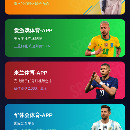
2023年4月包头市三隆新材料有限责任公司开
快速分析仪及稀土金属高速全自动分析系统荣获稀
奖。
2024年公司被认定
为国家
专精特新“小巨人”企
2025年1月包头市三隆新材料有限责任公司投产
首页
关于我们
新闻中心
产品展