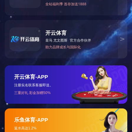
2017
年，“包头市三隆稀土金属及合金研究开发
治区科学技术厅评为“内蒙古自治区企业研发中心”
标准化三级企业”称号；同年，公司注册了“三隆”
了境外商标（马德里），在美国和日本授权。
2018
年，“包头市三隆稀土金属及合金研究开发
治区科学技术厅评为“内蒙古自治区企业技术中心”
市政府质量奖”。
2018年至2020年连续三年被稀土高新技术开
杆”企业。
2020
年度被认定为“内蒙古自治区知识产权优势
定为“内蒙古自治区级专精特新小巨人企业”。
2021
年被评为“包头市诚信企业”，同时被评为
企业”。
2022年5月纳入盛和资源控股股份有限公司旗下
国）BOYU SPORTS新增3000吨稀土金属及合金
项；全资子公司包头市三隆新材料有限责任公司成立