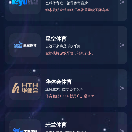
当前位置：
首页
发展历程
公司是国家高新技术企业，是包头稀土企业联
位，是包头稀土金属开发应用产学研示范基地的主
土行业协会和中国稀土学会的成员单位，是内蒙古